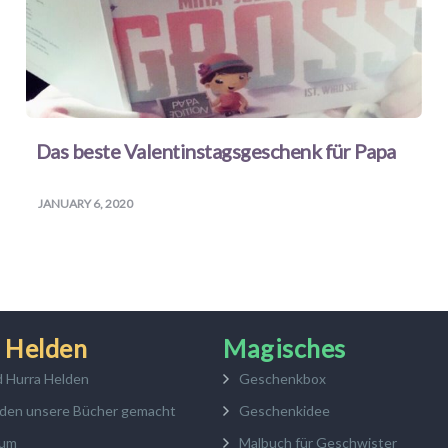
Das beste Valentinstagsgeschenk für Papa
JANUARY 6, 2020
 Helden
Magisches
d Hurra Helden
Geschenkbox
den unsere Bücher gemacht
Geschenkidee
sum
Malbuch für Geschwister