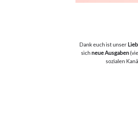
Dank euch ist unser
Lie
sich
neue Ausgaben
(vi
sozialen Kanä