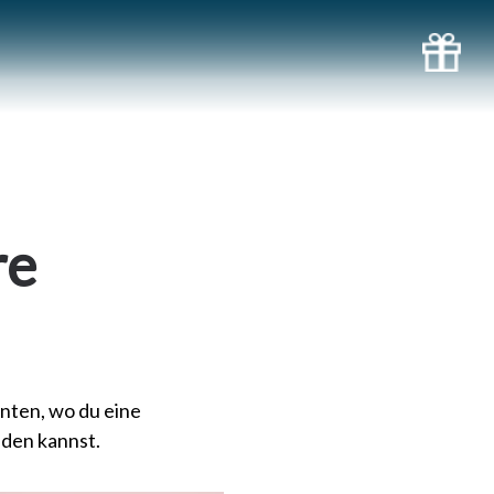
re
nten, wo du eine
den kannst.