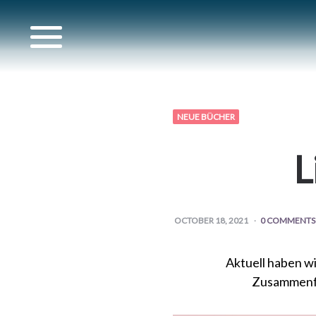
ere
NEUE BÜCHER
her
L
OCTOBER 18, 2021
0 COMMENTS
Aktuell haben wi
Zusammenfa