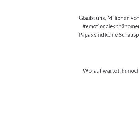
Glaubt uns, Millionen vo
#emotionalesphänomen, 
Papas sind keine Schausp
Worauf wartet ihr noc