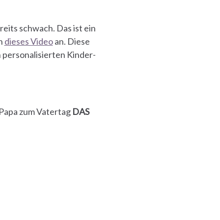
eits schwach. Das ist ein
ch
dieses Video
an. Diese
 personalisierten Kinder-
 Papa zum Vatertag
DAS