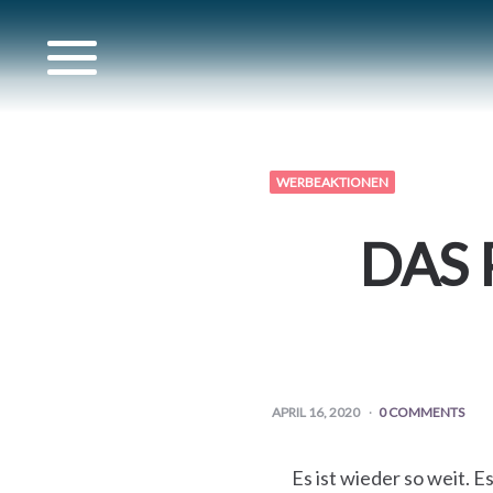
ere
WERBEAKTIONEN
her
DAS 
APRIL 16, 2020
0 COMMENTS
Es ist wieder so weit.