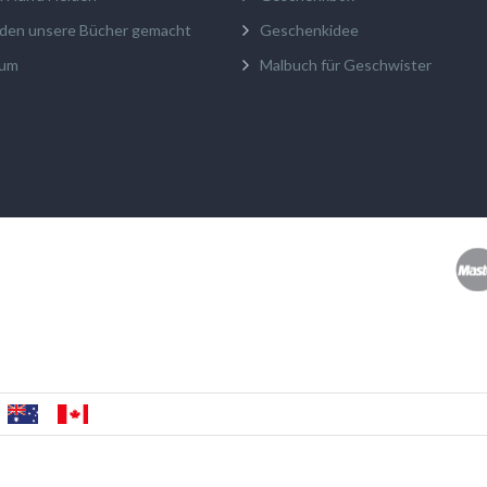
den unsere Bücher gemacht
Geschenkidee
sum
Malbuch für Geschwister