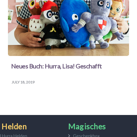
Neues Buch: Hurra, Lisa! Geschafft
JULY 18, 2019
 Helden
Magisches
d Hurra Helden
Geschenkbox